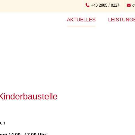
+43 2985 / 8227
o
AKTUELLES
LEISTUNG
inderbaustelle
uch
on 14.00 - 17.00 Uhr