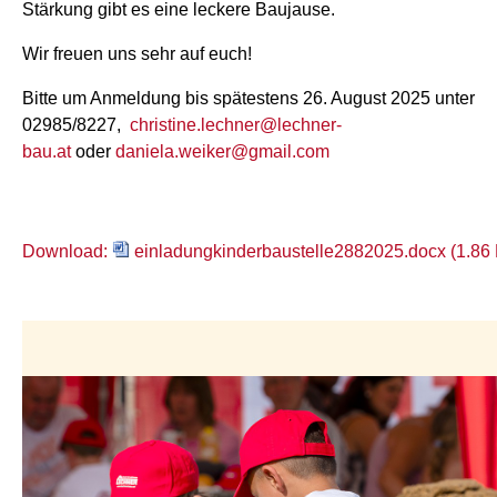
Stärkung gibt es eine leckere Baujause.
Wir freuen uns sehr auf euch!
Bitte um Anmeldung bis spätestens 26. August 2025 unter
02985/8227,
christine.lechner@lechner-
bau.at
oder
daniela.weiker@gmail.com
Download:
einladungkinderbaustelle2882025.docx (1.86