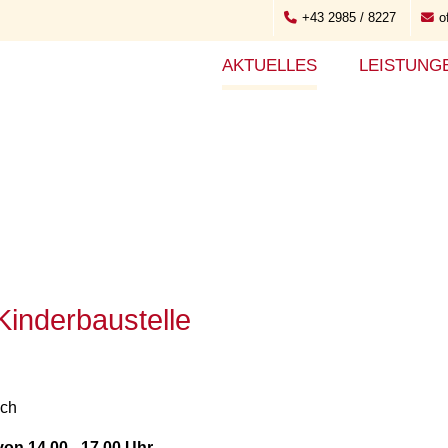
+43 2985 / 8227
o
AKTUELLES
LEISTUNG
inderbaustelle
uch
on 14.00 - 17.00 Uhr