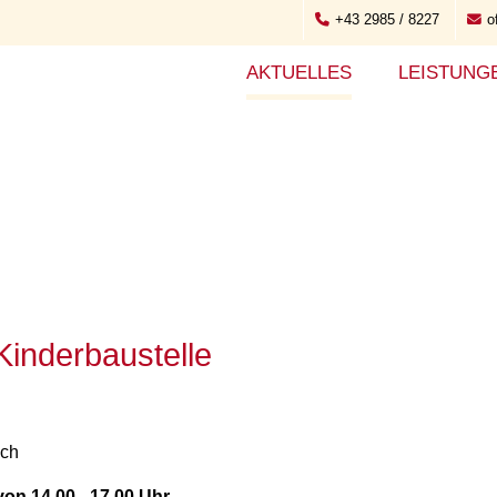
+43 2985 / 8227
o
AKTUELLES
LEISTUNG
inderbaustelle
uch
on 14.00 - 17.00 Uhr