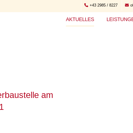
+43 2985 / 8227
o
AKTUELLES
LEISTUNG
rbaustelle am
1