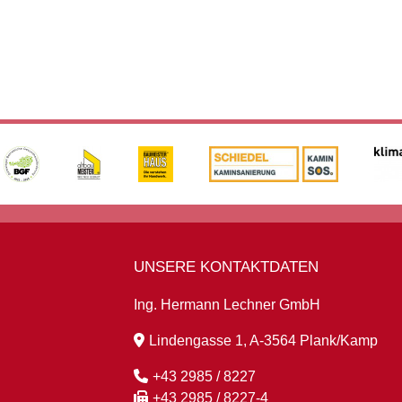
UNSERE KONTAKTDATEN
Ing. Hermann Lechner GmbH
Lindengasse 1, A-3564 Plank/Kamp
+43 2985 / 8227
+43 2985 / 8227-4