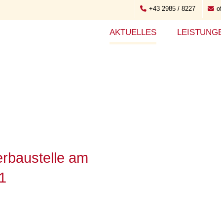
+43 2985 / 8227
o
AKTUELLES
LEISTUNG
rbaustelle am
1