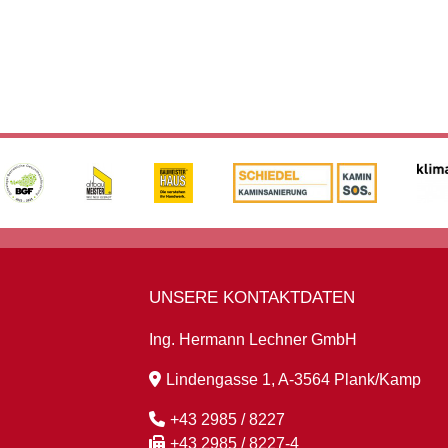
UNSERE KONTAKTDATEN
Ing. Hermann Lechner GmbH
Lindengasse 1, A-3564 Plank/Kamp
+43 2985 / 8227
+43 2985 / 8227-4