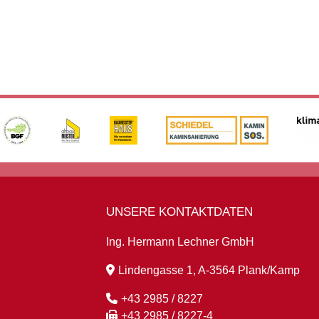
UNSERE KONTAKTDATEN
Ing. Hermann Lechner GmbH
Lindengasse 1, A-3564 Plank/Kamp
+43 2985 / 8227
+43 2985 / 8227-4