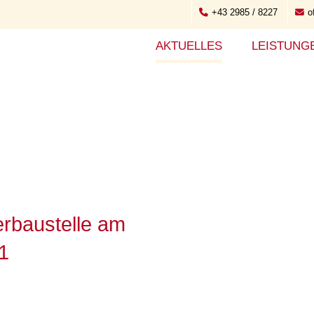
+43 2985 / 8227
o
AKTUELLES
LEISTUNG
rbaustelle am
1