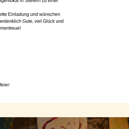
genlokal in Stiefern zu einer
 nette Einladung und wünschen
erdenklich Gute, viel Glück und
rmentreue!
eier: